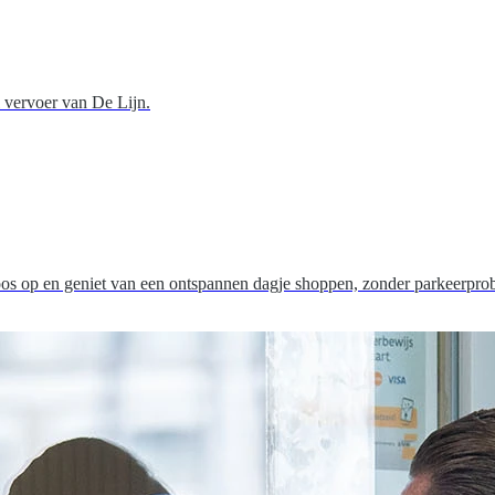
l vervoer van De Lijn.
eloos op en geniet van een ontspannen dagje shoppen, zonder parkeerpro